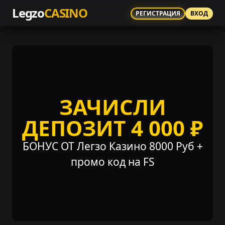
Legzo
CASINO
РЕГИСТРАЦИЯ
ВХОД
ЗАЧИСЛИ
ДЕПОЗИТ 4 000 ₽
БОНУС ОТ Легзо Казино 8000 Руб +
промо код на FS