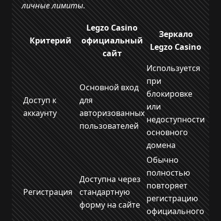
личные лимиты.
Legzo Casino
Зеркало
Критерий
официальный
Legzo Casino
сайт
Используется
при
Основной вход
блокировке
Доступ к
для
или
аккаунту
авторизованных
недоступности
пользователей
основного
домена
Обычно
полностью
Доступна через
повторяет
Регистрация
стандартную
регистрацию
форму на сайте
официального